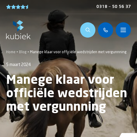
0318 – 50 56 37
Home
•
Blog
•
Manege klaar voor officiële wedstrijden met vergunnning
5 maart 2024
Manege klaar voor
officiële wedstrijden
met vergunnning