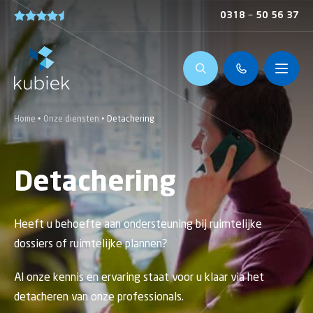
0318 – 50 56 37
Home
•
Onze diensten
•
Detachering
Detachering
Heeft u behoefte aan ondersteuning bij ruimtelijke
dossiers of ruimtelijke plannen?
Al onze kennis en ervaring staat voor u klaar via het
detacheren van onze professionals.