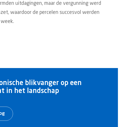
ormden uitdagingen, maar de vergunning werd
 inzet, waardoor de percelen succesvol werden
 week.
onische blikvanger op een
t in het landschap
log