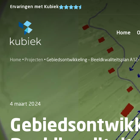
Ervaringen met Kubiek
Home
O
Over
Visie en ontwikkeling
Fysiek
Home
•
Projecten
•
Gebiedsontwikkeling – Beeldkwaliteitsplan A12
Ons 
Participatie en communicatie
Princip
Onze
Gebiedsontwikkeling
Omgevi
Kubi
Stedenbouw & Landschap
Omgevin
Vaca
Visualisaties
Omgevi
4 maart 2024
Visies & Beleid
Stiksto
Locatieanalyse
Gebiedsontwikk