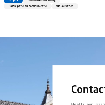
Project
Gebiedsontwikkeling
Participatie en communicatie
Visualisaties
Contac
Heeft u een vraag?