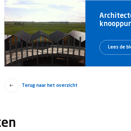
Architect
knooppun
Lees de b
Terug naar het overzicht
ten