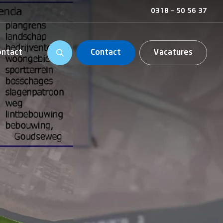
0318 – 50 56 37
ontact
Contact
Vacatures
is en organisatie
ing
chering