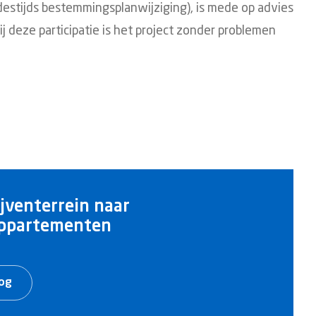
estijds bestemmingsplanwijziging), is mede op advies
ij deze participatie is het project zonder problemen
jventerrein naar
appartementen
log