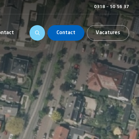
0318 – 50 56 37
ontact
Contact
Vacatures
is en organisatie
ing
chering