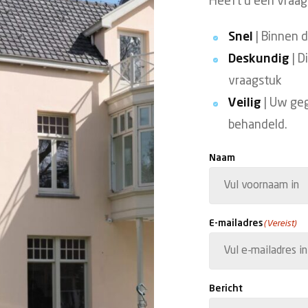
Heeft u een vraag?
Snel
| Binnen 
Deskundig
| D
vraagstuk
Veilig
| Uw ge
behandeld.
Naam
Voornaam
E-mailadres
(Vereist)
Bericht