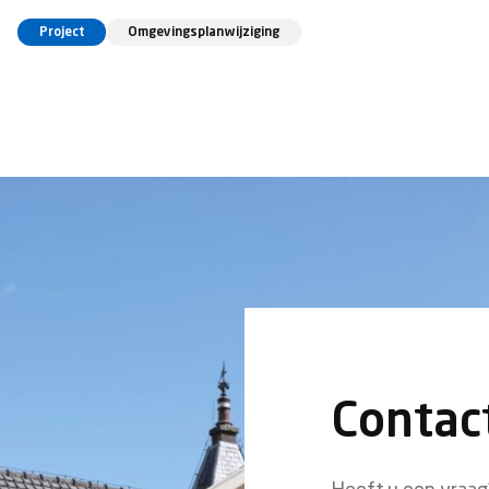
Project
Omgevingsplanwijziging
Contac