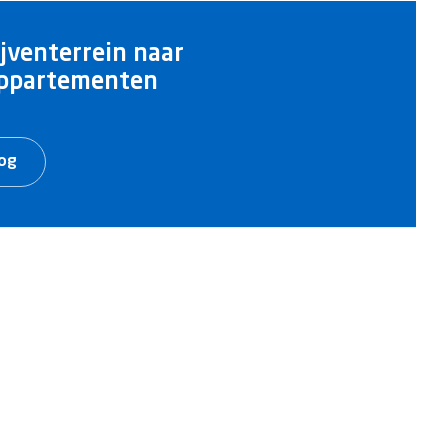
jventerrein naar
appartementen
log