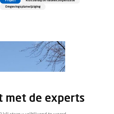
Project
Risicoanalyse nadeelcompensatie
Omgevingsplanwijziging
t met de experts