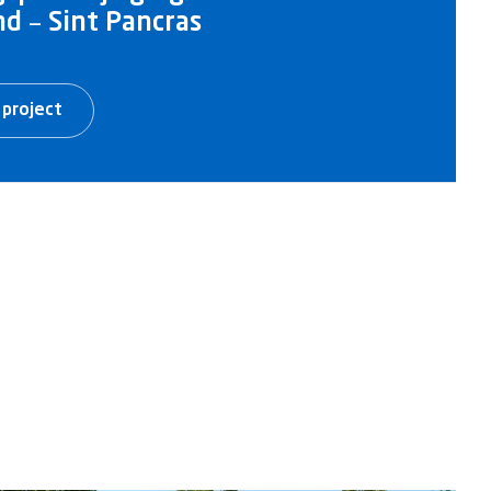
d – Sint Pancras
 project