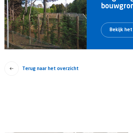
bouwgron
Bekijk het
Terug naar het overzicht