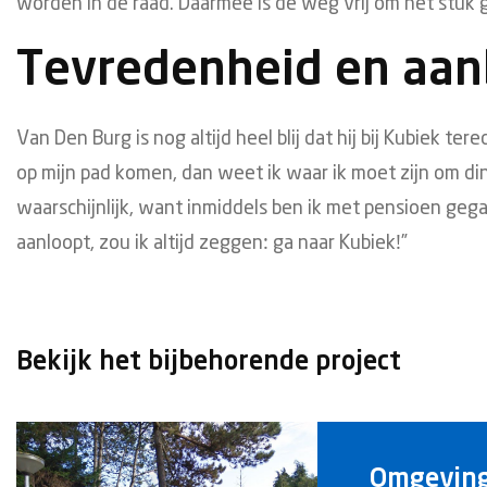
worden in de raad. Daarmee is de weg vrij om het stuk 
Tevredenheid en aan
Van Den Burg is nog altijd heel blij dat hij bij Kubiek te
op mijn pad komen, dan weet ik waar ik moet zijn om ding
waarschijnlijk, want inmiddels ben ik met pensioen geg
aanloopt, zou ik altijd zeggen: ga naar Kubiek!”
Bekijk het bijbehorende project
Omgevings