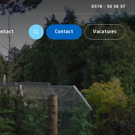
0318 – 50 56 37
ontact
Contact
Vacatures
is en organisatie
ing
chering