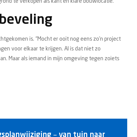
grond te verkopen als kant en klare bouwlocatie.
beveling
rechtgekomen is. “Mocht er ooit nog eens zo’n project
en voor elkaar te krijgen. Al is dat niet zo
aan. Maar als iemand in mijn omgeving tegen zoiets
planwijziging – van tuin naar